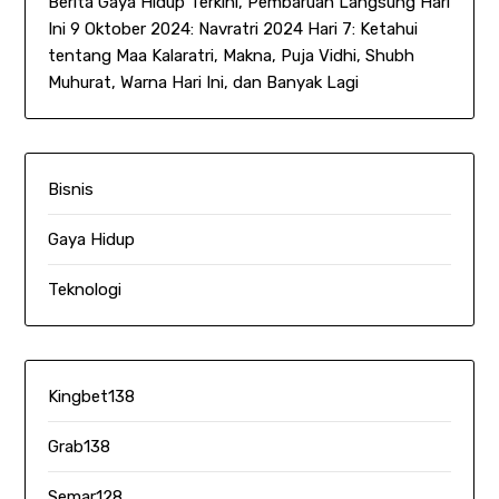
Berita Gaya Hidup Terkini, Pembaruan Langsung Hari
Ini 9 Oktober 2024: Navratri 2024 Hari 7: Ketahui
tentang Maa Kalaratri, Makna, Puja Vidhi, Shubh
Muhurat, Warna Hari Ini, dan Banyak Lagi
Bisnis
Gaya Hidup
Teknologi
Kingbet138
Grab138
Semar128