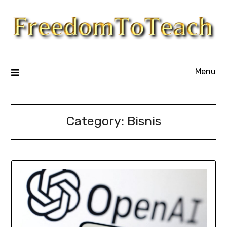
Skip
to
content
Menu
Category:
Bisnis