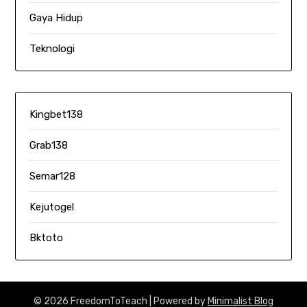
Gaya Hidup
Teknologi
Kingbet138
Grab138
Semar128
Kejutogel
Bktoto
© 2026 FreedomToTeach
| Powered by
Minimalist Blog